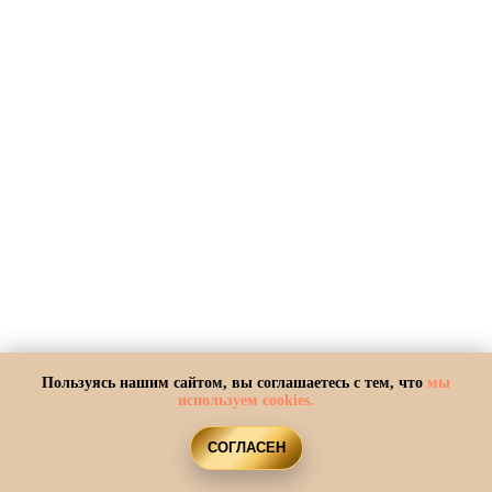
Пользуясь нашим сайтом, вы соглашаетесь с тем, что
мы
ПОЧЕМУ МЫ МЕНЯЕМСЯ
используем cookies.
КОГДА ВСТУПАЕМ В БРАК
СОГЛАСЕН