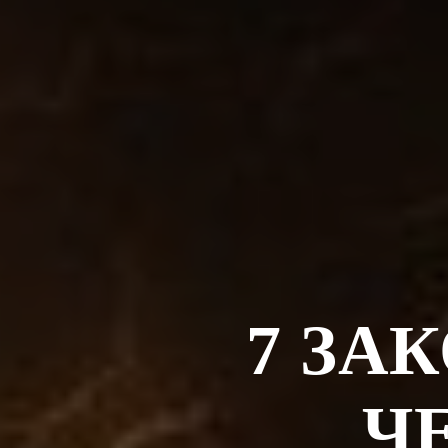
7 ЗА
Ч