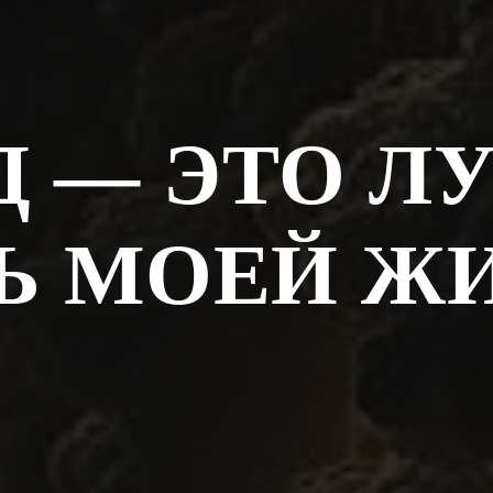
Д — ЭТО 
Ь МОЕЙ Ж