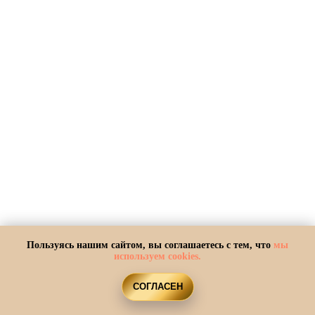
ЧТО ВАС ЖДЕТ ПО ДАТЕ
Пользуясь нашим сайтом, вы соглашаетесь с тем, что
мы
используем cookies.
РОЖДЕНИЯ В 2026 ГОДУ.
СОГЛАСЕН
ЧАСТЬ 2. МАТРИЦА СУДЬБЫ