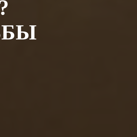
?
ЬБЫ