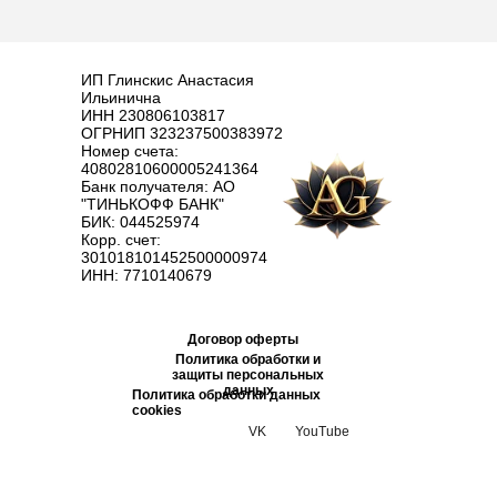
ИП Глинскис Анастасия
Ильинична
ИНН 230806103817
ОГРНИП 323237500383972
Номер счета:
40802810600005241364
Банк получателя: АО
"ТИНЬКОФФ БАНК"
БИК: 044525974
Корр. счет:
301018101452500000974
ИНН: 7710140679
Договор оферты
Политика обработки и
защиты персональных
данных
Политика обработки данных
cookies
VK
YouTube