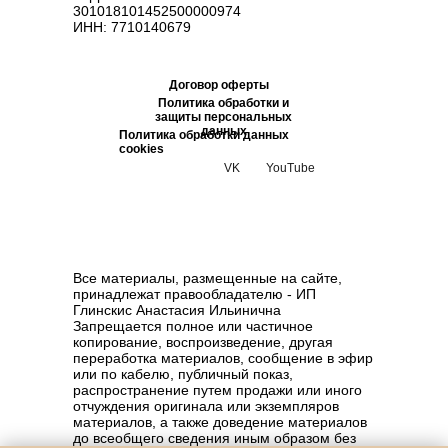
301018101452500000974
ИНН: 7710140679
Договор оферты
Политика обработки и
защиты персональных
данных
Политика обработки данных
cookies
VK
YouTube
Все материалы, размещенные на сайте,
принадлежат правообладателю - ИП
Глинскис Анастасия Ильинична
Запрещается полное или частичное
копирование, воспроизведение, другая
переработка материалов, сообщение в эфир
или по кабелю, публичный показ,
распространение путем продажи или иного
отчуждения оригинала или экземпляров
материалов, а также доведение материалов
до всеобщего сведения иным образом без