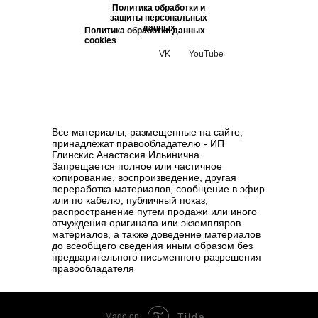
Политика обработки и
защиты персональных
данных
Политика обработки данных
cookies
VK
YouTube
Все материалы, размещенные на сайте,
принадлежат правообладателю - ИП
Глинскис Анастасия Ильинична
Запрещается полное или частичное
копирование, воспроизведение, другая
переработка материалов, сообщение в эфир
или по кабелю, публичный показ,
распространение путем продажи или иного
отчуждения оригинала или экземпляров
материалов, а также доведение материалов
до всеобщего сведения иным образом без
предварительного письменного разрешения
правообладателя
Tilda
Made on