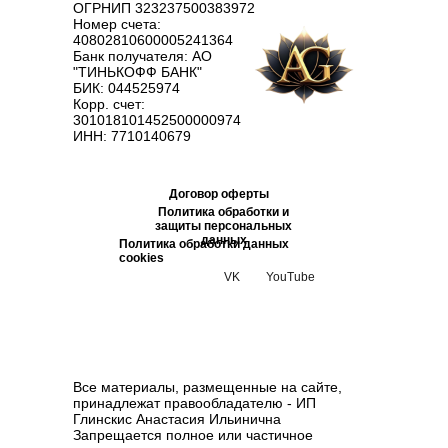
ОГРНИП 323237500383972
Номер счета:
40802810600005241364
Банк получателя: АО
"ТИНЬКОФФ БАНК"
БИК: 044525974
Корр. счет:
301018101452500000974
ИНН: 7710140679
Договор оферты
Политика обработки и
защиты персональных
данных
Политика обработки данных
cookies
VK
YouTube
Все материалы, размещенные на сайте,
принадлежат правообладателю - ИП
Глинскис Анастасия Ильинична
Запрещается полное или частичное